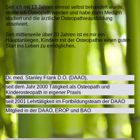
Seit ich mit 13 Jahren einmal selbst behandelt wurde,
wollte ich Osteopath werden und habe dann Medizin
studiert und die ärztliche Osteopathieausbildung
absolviert.
Seit mittlerweile über 20 Jahren ist es mir ein
Hauptanliegen, Kindern mit der Osteopathie einen guten
Start ins Leben zu ermöglichen.
Dr. med. Stanley Frank D.O. (DAAO),
seit dem Jahr 2000 Tätigkeit als Osteopath und
Kinderosteopath in eigener Praxis
seit 2001 Lehrtätigkeit im Fortbildungsteam der DAAO
Mitglied in der DAAO, EROP und BAO