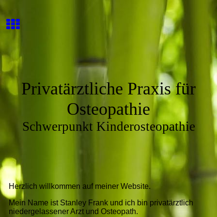
Privatärztliche Praxis für
Osteopathie
Schwerpunkt Kinderosteopathie
Herzlich willkommen auf meiner Website.
Mein Name ist Stanley Frank und ich bin privatärztlich
niedergelassener Arzt und Osteopath.